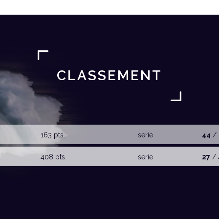
CLASSEMENT
163 pts.
serie
44
/ 
408 pts.
serie
27
/ 