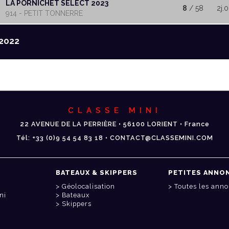
LA PORNICHET SELECT 2023
8
/ 58
2j.
914 - PETIT TONNERRE
2022
CLASSE MINI
22 AVENUE DE LA PERRIÈRE • 56100 LORIENT • France
Tél: +33 (0)9 54 54 83 18 • CONTACT@CLASSEMINI.COM
BATEAUX & SKIPPERS
PETITES ANNO
Géolocalisation
Toutes les ann
ni
Bateaux
Skippers