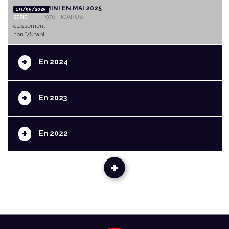
MINI EN MAI 2025
19/05/2025
976 - ICARUS
SERIE
classement
non ï¿½tabli
+
En 2024
+
En 2023
+
En 2022
+