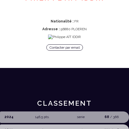
Nationalité :
FR
Adresse :
56880 PLOEREN
Contacter par email
CLASSEMENT
2024
146,5 pts.
serie
68
/ 366