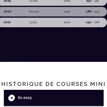
2023
20 pts.
serie
231
/ 338
2022
67,5 pts.
serie
186
/ 403
2021
23 pts.
serie
192
/ 286
HISTORIQUE DE COURSES MINI
+
En 2025