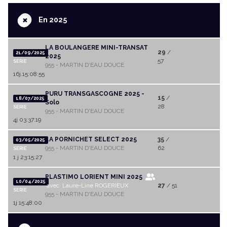
+
En 2025
LA BOULANGERE MINI-TRANSAT
29
/
21/09/2025
2025
57
SERIE
955 - MARTIN D'EAU DOUCE
16j.15:08:55
PURU TRANSGASCOGNE 2025 -
15
/
18/07/2025
Solo
28
SERIE
955 - MARTIN D'EAU DOUCE
4j 03:37:19
LA PORNICHET SELECT 2025
35
/
03/05/2025
955 - MARTIN D'EAU DOUCE
62
SERIE
1 j 23:15:27
PLASTIMO LORIENT MINI 2025
10/04/2025
avec Laure-Line ROGERIEUX
27
/ 51
SERIE
955 - MARTIN D'EAU DOUCE
1j 15:48:00