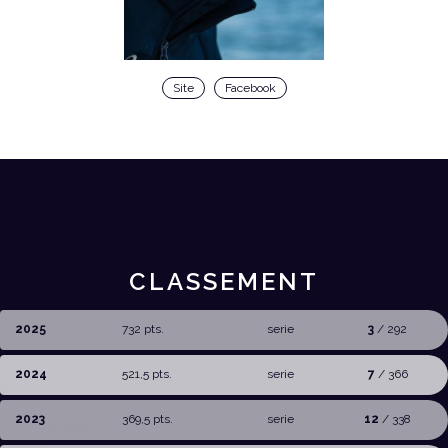
Site
Facebook
CLASSEMENT
2025
732 pts.
serie
3
/ 292
2024
521,5 pts.
serie
7
/ 366
2023
369,5 pts.
serie
12
/ 338