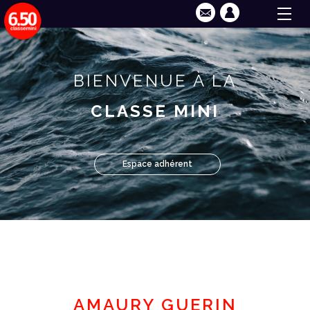
BIENVENUE À LA
CLASSE MINI
Espace adhérent
AMAURY GUERIN