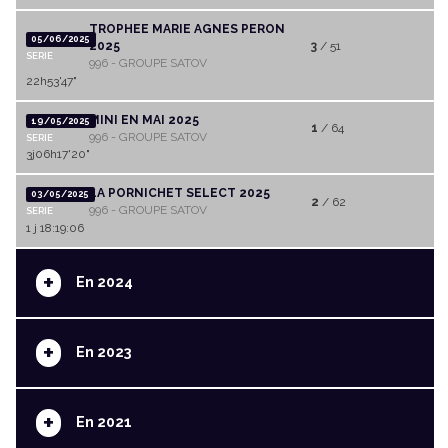
TROPHEE MARIE AGNES PERON
05/06/2025
2025
3
/ 51
SERIE
996 - GROUPE SATOV
22h53'47"
MINI EN MAI 2025
19/05/2025
1
/ 64
996 - GROUPE SATOV
SERIE
3j06h17'20"
LA PORNICHET SELECT 2025
03/05/2025
2
/ 62
996 - GROUPE SATOV
SERIE
1 j 18:19:06
+
En 2024
+
En 2023
+
En 2021