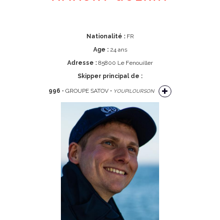
Nationalité :
FR
Age :
24 ans
Adresse :
85800 Le Fenouiller
Skipper principal de :
996
• GROUPE SATOV •
YOUPILOURSON