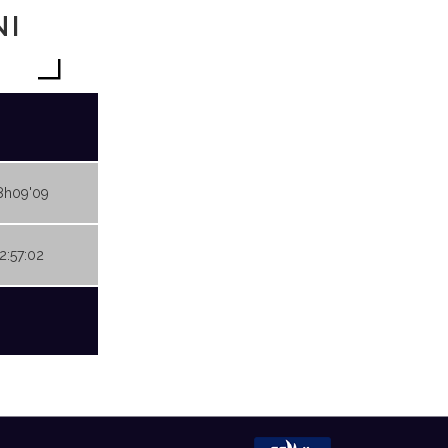
NI
8h09'09
02:57:02