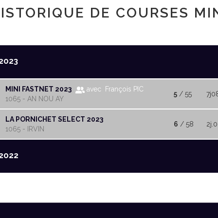
ISTORIQUE DE COURSES MI
2023
MINI FASTNET 2023
avec François PIC
5
/ 55
7j0
1065 - AN NOU AY
LA PORNICHET SELECT 2023
6
/ 58
2j.
1065 - IRVIN
2022