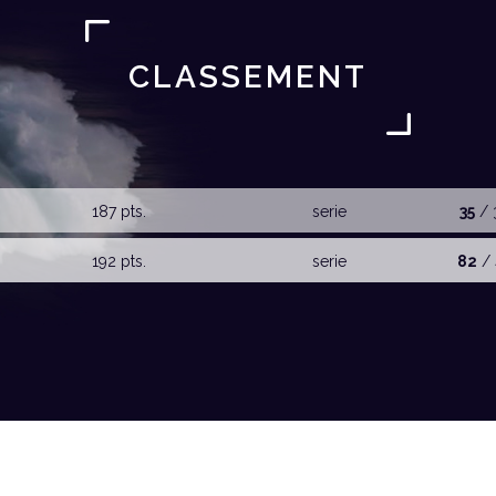
CLASSEMENT
187 pts.
serie
35
/ 
192 pts.
serie
82
/ 