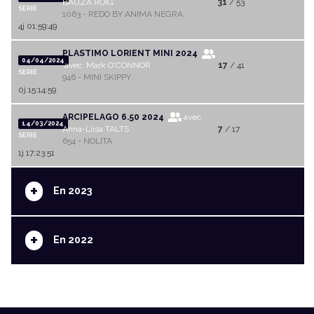
BAUZA ROIG
31
/ 53
SERIE
1063 - REDO BY ANIMA NEGRA
4j 01:59:49
PLASTIMO LORIENT MINI 2024
04/04/2024
avec Mark O'CONNOR
17
/ 41
SERIE
946 - MINI SKIPPY
0j.15:14:59
ARCIPELAGO 6.50 2024
avec
14/03/2024
Anna-Liisa TALTS
7
/ 17
SERIE
654 - NOLITA
1j 17:23:51
+
En 2023
+
En 2022