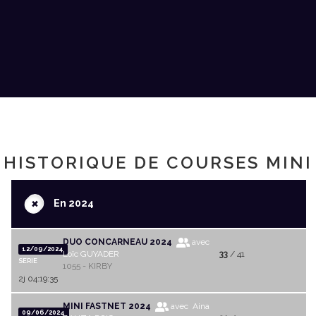
HISTORIQUE DE COURSES MINI
+
En 2024
DUO CONCARNEAU 2024
avec
12/09/2024
Loïc GUYADER
33
/ 41
SERIE
1055 - KIRBY
2j 04:19:35
MINI FASTNET 2024
avec Aina
09/06/2024