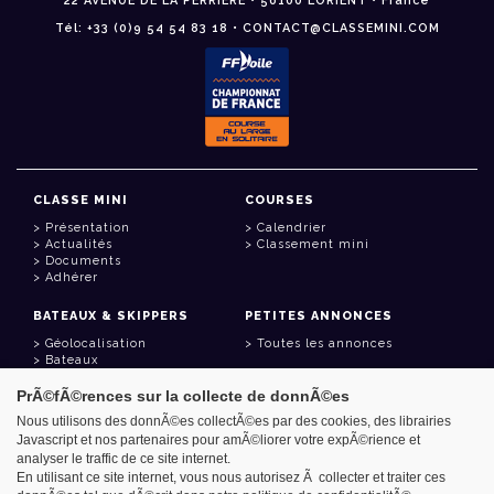
22 AVENUE DE LA PERRIÈRE • 56100 LORIENT • France
Tél: +33 (0)9 54 54 83 18 • CONTACT@CLASSEMINI.COM
CLASSE MINI
COURSES
Présentation
Calendrier
Actualités
Classement mini
Documents
Adhérer
BATEAUX & SKIPPERS
PETITES ANNONCES
Géolocalisation
Toutes les annonces
Bateaux
Skippers
PrÃ©fÃ©rences sur la collecte de donnÃ©es
LIENS UTILES
Nous utilisons des donnÃ©es collectÃ©es par des cookies, des librairies
Javascript et nos partenaires pour amÃ©liorer votre expÃ©rience et
Espace adhérent
analyser le traffic de ce site internet.
Contact
Carnet d'adresses
En utilisant ce site internet, vous nous autorisez Ã collecter et traiter ces
Goodies