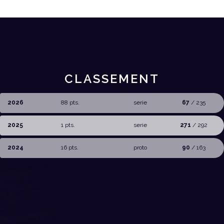
CLASSEMENT
2026
88 pts.
serie
67
/ 235
2025
1 pts.
serie
271
/ 292
2024
16 pts.
proto
90
/ 163