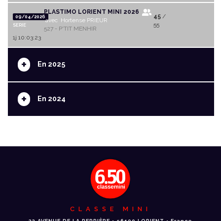
PLASTIMO LORIENT MINI 2026
45
/
09/04/2026
avec Hortense PRIEUR
55
SERIE
527 - P'TIT MENHIR
1j 10:03:23
+
En 2025
+
En 2024
CLASSE MINI