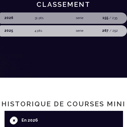
CLASSEMENT
2026
31 pts.
serie
155
/ 235
2025
4 pts.
serie
267
/ 292
HISTORIQUE DE COURSES MINI
+
En 2026