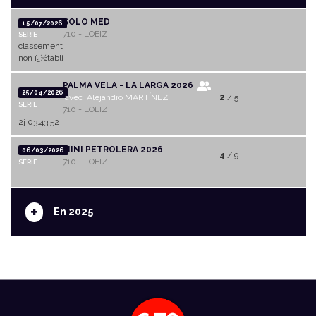
SOLO MED
15/07/2026
710 - LOEIZ
SERIE
classement
non ï¿½tabli
PALMA VELA - LA LARGA 2026
25/04/2026
avec Alejandro MARTÍNEZ
2
/ 5
SERIE
710 - LOEIZ
2j 03:43:52
MINI PETROLERA 2026
06/03/2026
4
/ 9
710 - LOEIZ
SERIE
+
En 2025