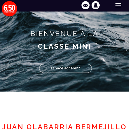
BIENVENUE À LA
CLASSE MINI
Espace adhérent
JUAN OLABARRIA BERMEJILLO