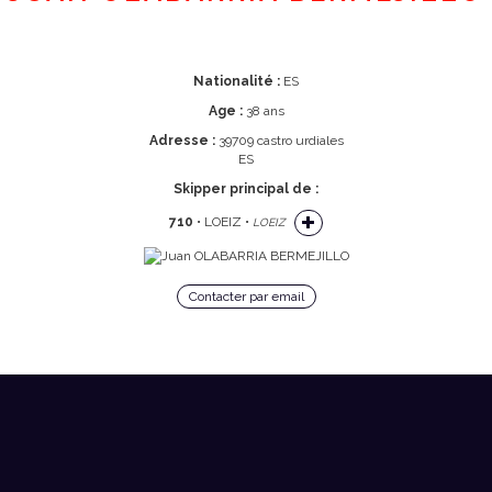
Nationalité :
ES
Age :
38 ans
Adresse :
39709 castro urdiales
ES
Skipper principal de :
710
• LOEIZ •
LOEIZ
Contacter par email