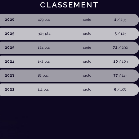
CLASSEMENT
2026
479 pts.
serie
1
/ 235
2025
303 pts.
proto
5
/ 125
2025
124 pts.
serie
72
/ 292
2024
152 pts.
proto
10
/ 163
2023
18 pts.
proto
77
/ 143
2022
111 pts.
proto
9
/ 108