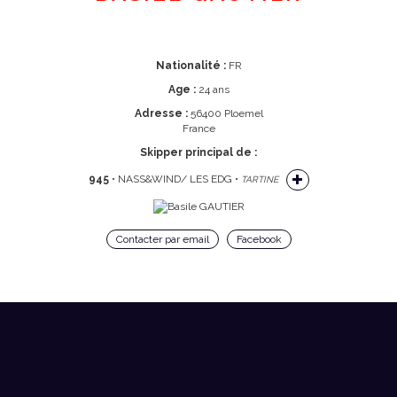
Nationalité :
FR
Age :
24 ans
Adresse :
56400 Ploemel
France
Skipper principal de :
945
• NASS&WIND/ LES EDG •
TARTINE
Contacter par email
Facebook