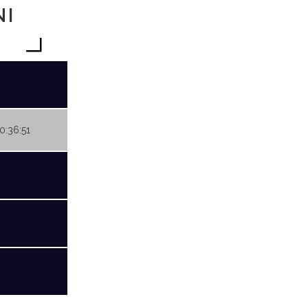
NI
20:36:51