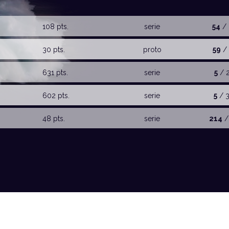
108 pts.
serie
54
/ 
30 pts.
proto
59
/ 
631 pts.
serie
5
/ 
602 pts.
serie
5
/ 
48 pts.
serie
214
/