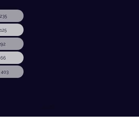
235
125
292
366
 403