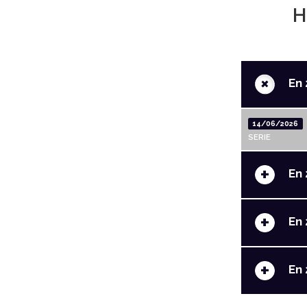
H
+
En 
14/06/2026
SERIE
+
En 
+
En 
+
En 