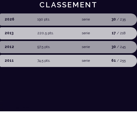
CLASSEMENT
2026
190 pts.
serie
30
/ 235
2013
220,5 pts.
serie
17
/ 218
2012
97,5 pts.
serie
30
/ 245
2011
74,5 pts.
serie
61
/ 255