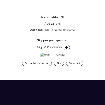
Nationalité :
FR
Age :
49 ans
Adresse :
69280 Sainte-Consorce
FR
Skipper principal de :
1023
• OSE •
KRAKEN
Contacter par email
Site
Facebook