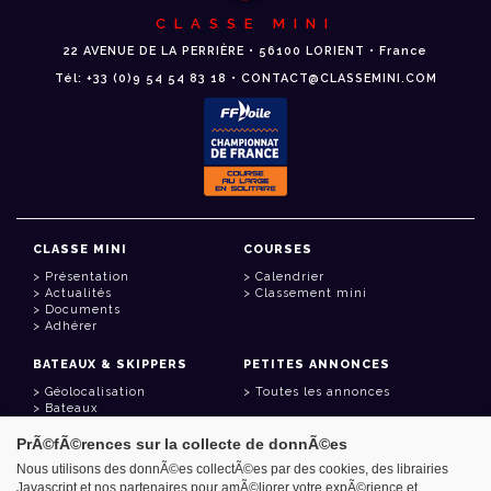
CLASSE MINI
22 AVENUE DE LA PERRIÈRE • 56100 LORIENT • France
Tél: +33 (0)9 54 54 83 18 • CONTACT@CLASSEMINI.COM
CLASSE MINI
COURSES
Présentation
Calendrier
Actualités
Classement mini
Documents
Adhérer
BATEAUX & SKIPPERS
PETITES ANNONCES
Géolocalisation
Toutes les annonces
Bateaux
Skippers
PrÃ©fÃ©rences sur la collecte de donnÃ©es
LIENS UTILES
Nous utilisons des donnÃ©es collectÃ©es par des cookies, des librairies
Javascript et nos partenaires pour amÃ©liorer votre expÃ©rience et
Espace adhérent