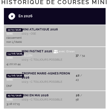
HISTORIQUE DE COURSES MINI
+
En 2026
MINI ATLANTIQUE 2026
22/07/2026
1023 - OSE
SERIE
classement
non ï¿½tabli
MINI FASTNET 2026
avec Erwan
14/06/2026
PELLEN
37
/ 54
SERIE
1023 - C TOUJOURS POSSIBLE
4j 20:10:44
TROPHEE MARIE-AGNES PERON
42
/
04/06/2026
2026
43
SERIE
1023 - C TOUJOURS POSSIBLE
DNF
MINI EN MAI 2026
26
/
25/05/2026
1023 - C TOUJOURS POSSIBLE
58
SERIE
3j 18:07:15