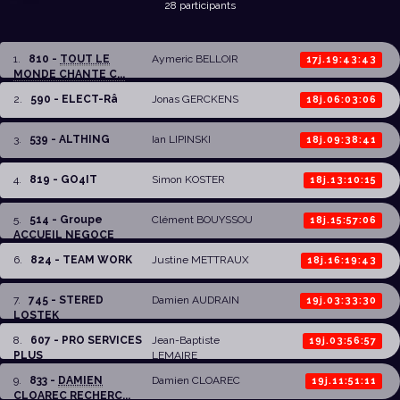
28 participants
1
.
810 -
TOUT LE
Aymeric BELLOIR
17j.19:43:43
MONDE CHANTE C...
2
.
590 - ELECT-Râ
Jonas GERCKENS
18j.06:03:06
3
.
539 - ALTHING
Ian LIPINSKI
18j.09:38:41
4
.
819 - GO4IT
Simon KOSTER
18j.13:10:15
5
.
514 - Groupe
Clément BOUYSSOU
18j.15:57:06
ACCUEIL NEGOCE
6
.
824 - TEAM WORK
Justine METTRAUX
18j.16:19:43
7
.
745 - STERED
Damien AUDRAIN
19j.03:33:30
LOSTEK
8
.
607 - PRO SERVICES
Jean-Baptiste
19j.03:56:57
PLUS
LEMAIRE
9
.
833 -
DAMIEN
Damien CLOAREC
19j.11:51:11
CLOAREC RECHERC...