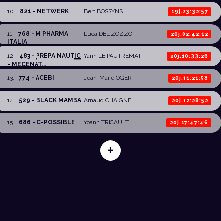
10
.
821 - NETWERK
Bert BOSSYNS
19j.23:32:57
11
.
768 - M PHARMA
Luca DEL ZOZZO
20j.02:42:12
ITALIA
12
.
483 -
PREPA NAUTIC
Yann LE PAUTREMAT
20j.10:33:26
- MECENAT...
13
.
774 - ACEBI
Jean-Marie OGER
20j.11:21:58
14
.
529 - BLACK MAMBA
Arnaud CHAIGNE
20j.12:28:52
15
.
686 - C-POSSIBLE
Yoann TRICAULT
20j.17:47:46
+