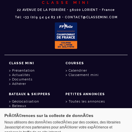
CLASSE MINI
22 AVENUE DE LA PERRIÈRE • 56100 LORIENT • France
Tél: +33 (0)9 54 54 83 18 • CONTACT@CLASSEMINI.COM
CLASSE MINI
COURSES
Présentation
Calendrier
Actualités
Classement mini
Documents
Adhérer
BATEAUX & SKIPPERS
PETITES ANNONCES
Géolocalisation
Toutes les annonces
Bateaux
Skippers
PrÃ©fÃ©rences sur la collecte de donnÃ©es
LIENS UTILES
Nous utilisons des donnÃ©es collectÃ©es par des cookies, des librairies
Javascript et nos partenaires pour amÃ©liorer votre expÃ©rience et
Espace adhérent