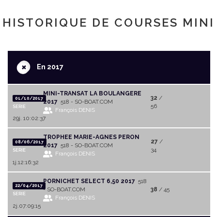
HISTORIQUE DE COURSES MINI
+
En 2017
MINI-TRANSAT LA BOULANGERE
32
/
01/10/2017
2017
518 - SO-BOAT.COM
56
SERIE
François DENIS
29j. 10:02:37
TROPHEE MARIE-AGNES PERON
27
/
08/06/2017
2017
518 - SO-BOAT.COM
34
SERIE
François DENIS
1j.12:16:32
PORNICHET SELECT 6,50 2017
518
22/04/2017
- SO-BOAT.COM
38
/ 45
SERIE
François DENIS
2j.07:09:15