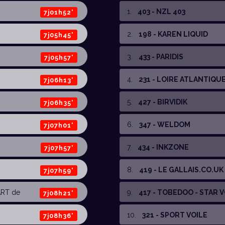
1
.
403 - NZL 403
7j01h52'
2
.
198 - KAREN LIQUID
7j05h45'
3
.
433 - PARIDIS
7j05h57'
4
.
231 - LOIRE ATLANTIQU
7j06h13'
5
.
427 - BIRVIDIK
7j06h35'
6
.
347 - WELDOM
7j07h01'
7
.
434 - INKZONE
7j07h57'
8
.
419 - LE GALLAIS.CO.UK
7j07h59'
RT de
9
.
417 - TOBEDOO - STAR 
7j08h21'
10
.
321 - SPORT VOILE
7j08h36'