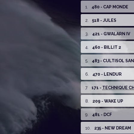
1
.
480 - CAP MONDE
2
.
518 - JULES
3
.
421 - GWALARN IV
4
.
460 - BILLIT 2
5
.
483 - CULTISOL SA
6
.
470 - LENDUR
7
.
171 -
TECHNIQUE CHA
8
.
209 - WAKE UP
9
.
481 - DCF
10
.
235 - NEW DREAM