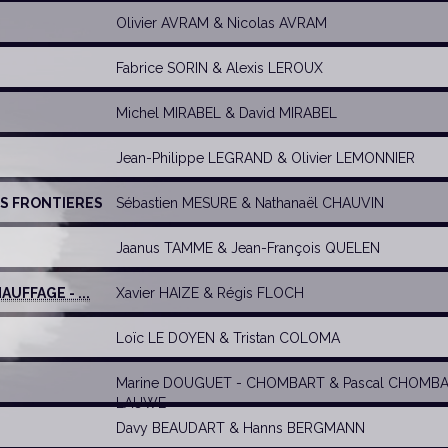
Olivier AVRAM
&
Nicolas AVRAM
Fabrice SORIN
&
Alexis LEROUX
Michel MIRABEL
&
David MIRABEL
Jean-Philippe LEGRAND &
Olivier LEMONNIER
NS FRONTIERES
Sébastien MESURE
&
Nathanaël CHAUVIN
Jaanus TAMME
&
Jean-François QUELEN
UFFAGE - ...
Xavier HAIZE
&
Régis FLOCH
Loïc LE DOYEN
&
Tristan COLOMA
Marine DOUGUET - CHOMBART
&
Pascal CHOMBA
LAUWE
Davy BEAUDART
&
Hanns BERGMANN