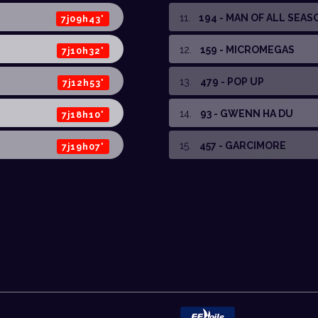
11
.
194 - MAN OF ALL SEAS
7j09h43'
12
.
159 - MICROMEGAS
7j10h32'
13
.
479 - POP UP
7j12h53'
14
.
93 - GWENN HA DU
7j18h10'
15
.
457 - GARCIMORE
7j19h07'