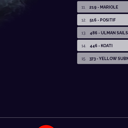
11
.
219 - MARIOLE
12
.
516 - POSITIF
13
.
486 - ULMAN SAILS
14
.
446 - KOATI
15
.
373 - YELLOW SUB