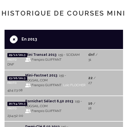
HISTORIQUE DE COURSES MINI
+
En 2013
Mini Transat 2013
159 - SCIDIAM
dnf
/
29/10/2013
François GUIFFANT
31
PROTO
DNF
Mini-Fastnet 2013
159 -
22
/
23/06/2013
LOGSAIL.COM
27
PROTO
François GUIFFANT
Loïc FLOCHER
4j14:23:08
Pornichet Sélect 6,50 2013
159 -
10
/
20/04/2013
LOGSAIL.COM
18
PROTO
François GUIFFANT
2j14:52:00
Demi-Clé 6,50 2013
159 -