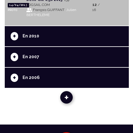
LOGSAIL.COM
12
/
14/04/2013
François GUIFFANT
Julien
16
PROTO
BERTHELEME
+
En 2010
+
En 2007
+
En 2006
+