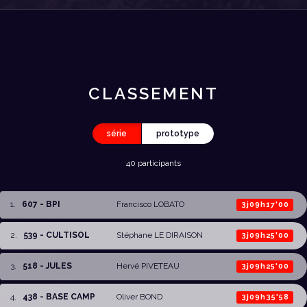
CLASSEMENT
série
prototype
40 participants
1
.
607 - BPI
Francisco LOBATO
3j09h17'00
2
.
539 - CULTISOL
Stéphane LE DIRAISON
3j09h25'00
3
.
518 - JULES
Hervé PIVETEAU
3j09h25'00
4
.
438 - BASE CAMP
Oliver BOND
3j09h35'58