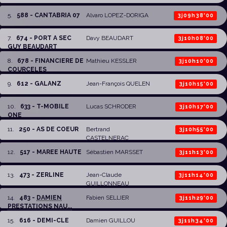
5
.
588 - CANTABRIA 07
Alvaro LOPEZ-DORIGA
3j09h38'00
7
.
674 - PORT A SEC
Davy BEAUDART
3j10h08'00
GUY BEAUDART
8
.
678 - FINANCIERE DE
Mathieu KESSLER
3j10h10'00
COURCELES
9
.
612 - GALANZ
Jean-François QUELEN
3j10h15'00
10
.
633 - T-MOBILE
Lucas SCHRODER
3j10h17'00
ONE
11
.
250 - AS DE COEUR
Bertrand
3j10h55'00
CASTELNERAC
12
.
517 - MAREE HAUTE
Sébastien MARSSET
3j11h13'00
13
.
473 - ZERLINE
Jean-Claude
3j11h14'00
GUILLONNEAU
14
.
483 -
DAMIEN
Fabien SELLIER
3j11h29'00
PRESTATIONS NAU...
15
.
616 - DEMI-CLE
Damien GUILLOU
3j11h34'00