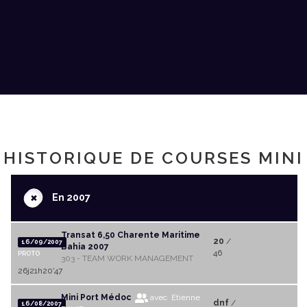
HISTORIQUE DE COURSES MINI
+
En 2007
Transat 6,50 Charente Maritime
20
/
16/09/2007
Bahia 2007
46
PROTO
303 - TEAM WORK MANAGEMENT
26j21h20'47
Mini Port Médoc
avec Etienne
dnf
/
16/08/2007