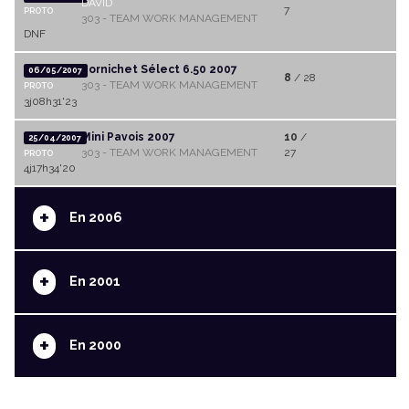
DAVID
7
PROTO
303 - TEAM WORK MANAGEMENT
DNF
Pornichet Sélect 6.50 2007
06/05/2007
8
/ 28
303 - TEAM WORK MANAGEMENT
PROTO
3j08h31'23
Mini Pavois 2007
10
/
25/04/2007
303 - TEAM WORK MANAGEMENT
27
PROTO
4j17h34'20
+
En 2006
+
En 2001
+
En 2000