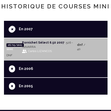
HISTORIQUE DE COURSES MINI
+
En 2007
Pornichet Sélect 6.50 2007
526 -
dnf
/
06/05/2007
NAVARRA
40
SERIE
Carlos LIZANCOS
DNF
+
En 2006
+
En 2005