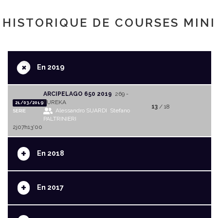
HISTORIQUE DE COURSES MINI
+
En 2019
ARCIPELAGO 650 2019
269 -
EUREKA
21/03/2019
13
/ 18
Alessandro SUARDI
Stefano
SERIE
PALTRINIERI
2j07h13'00
+
En 2018
+
En 2017