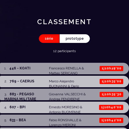
CLASSEMENT
série
prototype
12 participants
1
.
446 - KOATI
Francesco RENELLA
&
1j10h29'00
Matteo SERICANO
2
.
769 - CAERUS
Marco Alejandro
1j10h35'00
BUONANNI
&
Dario
DESIDERIO
3
.
883 - PEGASO
Giovanna VALSECCHI
&
1j10h35'30
MARINA MILITARE
Andrea PENDIBENE
4
.
607 - BPI
Ernesto MORESINO
&
1j10h40'00
Antonio BUOMPANE
5
.
633 - BEA
Fabio RONSIVALLE
&
1j10h42'00
Lorenzo MERONI