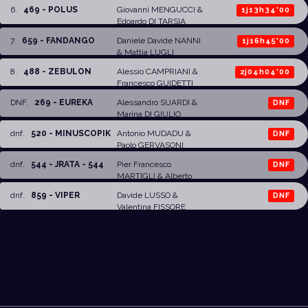
6
.
469 - POLUS
Giovanni MENGUCCI
&
1j13h34'00
Edoardo DI TARSIA
BELMONTE
7
.
659 - FANDANGO
Daniele Davide NANNI
1j16h45'00
&
Mattia LUGLI
8
.
488 - ZEBULON
Alessio CAMPRIANI
&
2j04h04'00
Francesco GUIDETTI
DNF
.
269 - EUREKA
Alessandro SUARDI
&
DNF
Marina DI GIULIO
dnf
.
520 - MINUSCOPIK
Antonio MUDADU
&
DNF
Paolo GERVASONI
dnf
.
544 - JRATA - 544
Pier Francesco
DNF
MARTIGLI
&
Alberto
RIVA
dnf
.
859 - VIPER
Davide LUSSO
&
DNF
Valentina FISSORE