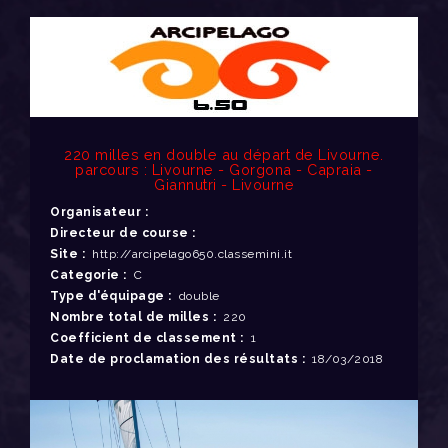
220 milles en double au départ de Livourne.
parcours : Livourne - Gorgona - Capraia -
Giannutri - Livourne
Organisateur :
Directeur de course :
Site :
http://arcipelago650.classemini.it
Categorie :
C
Type d'équipage :
double
Nombre total de milles :
220
Coefficient de classement :
1
Date de proclamation des résultats :
18/03/2018