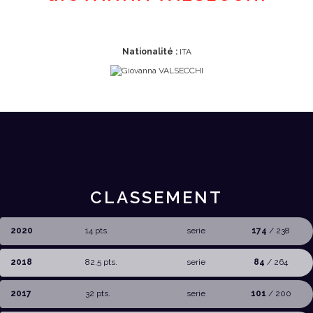
Nationalité :
ITA
CLASSEMENT
2020
14 pts.
serie
174
/ 238
2018
82,5 pts.
serie
84
/ 264
2017
32 pts.
serie
101
/ 200