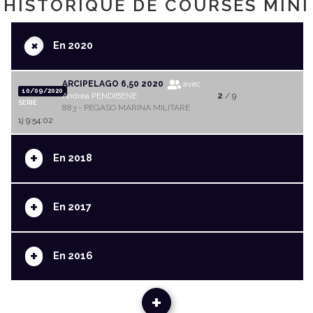
HISTORIQUE DE COURSES MINI
+
En 2020
ARCIPELAGO 6,50 2020
avec
10/09/2020
Andrea PENDIBENE
2
/ 9
SERIE
883 - PEGASO MARINA MILITARE
1j 9:54:02
+
En 2018
+
En 2017
+
En 2016
+