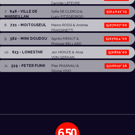
Camille LEFEVRE
7
.
648 - VILLE DE
Sofie DE CLERCQ
&
5j04h21'15
MARSEILLAN
Lucy FITZGEORGE-
PARKER
8
.
721 - MOITOUSEUL
Marco ROSSI
&
Andrea
5j07h07'00
FRASSINETTI
9
.
582 - MINI DOUDOU
Agnès MENUT
&
5j07h54'00
Philippe BELLARD
10
.
613 - LONESTAR
Jan HEINZE
&
Alisa
5j08h5'00
VON GERKAN
11
.
519 - PETER PUNK
Pilar PASANAU
&
5j10h27'36
Silvina VIVO