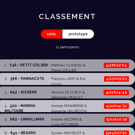
CLASSEMENT
série
prototype
11 participants
1
.
746 - PETIT COLIBRI
Mathieu CLAVEAU
&
4j16h22'04
Pierre LOULIER
2
.
566 - PANNACOTA
François LAMY
&
Eric
4j17h09'53
LLULL
3
.
692 - KICKERS
Yannick LE CLECH
&
4j17h14'49
Sébastien PICAULT
4
.
520 - MARINA
Andrea PENDIBENE
&
4j21h24'31
MILITAIRE
Giovanna VALSECCHI
5
.
682 - UMPALUMPA
Andrea IACOPINI
&
5j01h10'29
Luca RICCOBON
6
.
641 - RESARO
Sylvain MICHELET
&
5j04h07'50