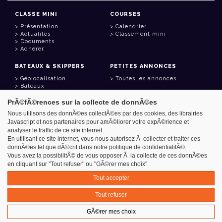
CLASSE MINI
COURSES
Présentation
Calendrier
Actualités
Classement mini
Documents
Adhérer
BATEAUX & SKIPPERS
PETITES ANNONCES
Géolocalisation
Toutes les annonces
Bateaux
Skippers
PrÃ©fÃ©rences sur la collecte de donnÃ©es
LIENS UTILES
Nous utilisons des donnÃ©es collectÃ©es par des cookies, des librairies
Javascript et nos partenaires pour amÃ©liorer votre expÃ©rience et
Espace adhérent
analyser le traffic de ce site internet.
Contact
Carnet d'adresses
En utilisant ce site internet, vous nous autorisez Ã collecter et traiter ces
Goodies
donnÃ©es tel que dÃ©crit dans notre politique de confidentialitÃ©.
Vous avez la possibilitÃ© de vous opposer Ã la collecte de ces donnÃ©es
en cliquant sur "Tout refuser" ou "GÃ©rer mes choix".
Tout accepter
Azimut - Créateur de solutions numériques
Tout refuser
Mentions légales
GÃ©rer mes choix