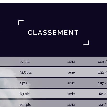
CLASSEMENT
27 pts.
serie
119
/
31,5 pts.
serie
132
/
1 pts.
serie
187
/
63 pts.
serie
62
/ 
105 pts.
serie
22
/ 