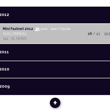
2012
Mini Fastnet 2012
avec Jean-Claude
GUILLONNEAU
26
/ 43
2j1
744 - EL NONO
2011
2010
2009
+