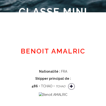
CLASSE MINI
Espace adhérent
BENOIT AMALRIC
Nationalité :
FRA
Skipper principal de :
486
• TCHAO •
TCHAO