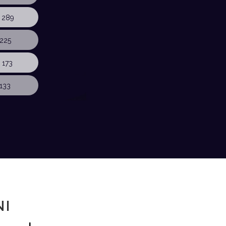
 289
225
 173
133
NI