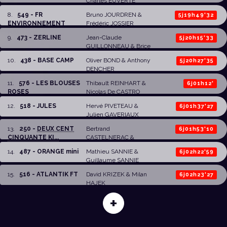
Charles EUVERTE
8
.
549 - FR
Bruno JOURDREN
&
5j19h49'32
ENVIRONNEMENT
Frédéric JOSSIER
NAUTIQUE
9
.
473 - ZERLINE
Jean-Claude
5j20h15'33
GUILLONNEAU
& Brice
DENIS
10
.
438 - BASE CAMP
Oliver BOND
& Anthony
5j20h27'35
DENCHER
11
.
576 - LES BLOUSES
Thibault REINHART
&
6j01h12'
ROSES
Nicolas De CASTRO
12
.
518 - JULES
Hervé PIVETEAU
&
6j01h37'27
Julien GAVERIAUX
13
.
250 -
DEUX CENT
Bertrand
6j01h53'10
CINQUANTE KI...
CASTELNERAC
&
Emeric DE VIGAN
14
.
487 - ORANGE mini
Mathieu SANNIE
&
6j02h22'59
Guillaume SANNIE
15
.
516 - ATLANTIK FT
David KRIZEK
&
Milan
6j02h23'27
HAJEK
+