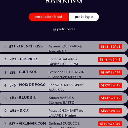
RANKING
production boat
prototype
53 participants
1
.
522 - FRENCH KISS
Aymeric QUERARD &
5j13h53'45
Amir ARAD
2
.
422 - DIJS.NET1
Erwan ABALAIN
&
5j14h43'49
Fabrice GUILLERM
3
.
539 - CULTISOL
Stéphane LE DIRAISON
5j15h54'20
&
Sébastien MESURE
4
.
505 - NOIX DE POGO
Eric VAUTRIN
&
Didier
5j17h04'15
BOUJEAN
5
.
463 - BLUE GIN
Fabien BAETZ &
5j18h42'25
Clément BAETZ
6
.
481 - D.C.F.
Pascal CHOMBART de
5j19h09'55
LAUWE
&
Marine
DOUGUET -
7
.
527 - AIRLINAIR.COM
Bertrand DUBUCQ
&
5j19h43'30
CHOMBART