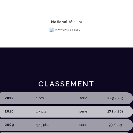
Nationalité :
FRA
CLASSEMENT
2012
1 pts.
serie
243
/ 245
2010
1,5 pts.
serie
171
/ 201
2009
37,5 pts.
serie
93
/ 213