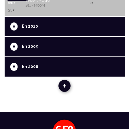
Vincent PILATO
42
SERIE
481 - MCOM
DNF
+
En 2010
+
En 2009
+
En 2008
+