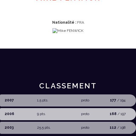
Nationalité :
FRA
CLASSEMENT
2007
1,5 pts.
proto
177
/ 194
2006
9 pts.
proto
168
/ 197
2003
25,5 pts.
proto
112
/ 198