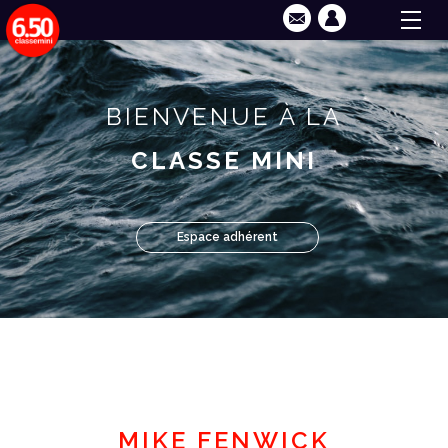
BIENVENUE À LA
CLASSE MINI
Espace adhérent
MIKE FENWICK