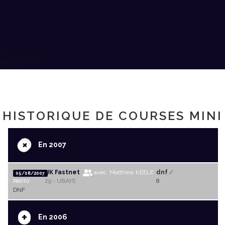
HISTORIQUE DE COURSES MINI
+
En 2007
UK Fastnet
avec Matthew KEELE
dnf
/
05/08/2007
29 - UBAYE
8
PROTO
DNF
+
En 2006