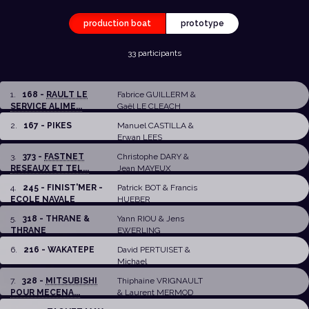
production boat
prototype
33 participants
1
.
168 -
RAULT LE
Fabrice GUILLERM &
SERVICE ALIME...
Gaël LE CLEACH
2
.
167 - PIKES
Manuel CASTILLA
&
Erwan LEES
3
.
373 -
FASTNET
Christophe DARY
&
RESEAUX ET TEL...
Jean MAYEUX
4
.
245 - FINIST'MER -
Patrick BOT
&
Francis
ECOLE NAVALE
HUEBER
5
.
318 - THRANE &
Yann RIOU
&
Jens
THRANE
EWERLING
6
.
216 - WAKATEPE
David PERTUISET &
Michael
STURZENHOFECKER
7
.
328 -
MITSUBISHI
Thiphaine VRIGNAULT
POUR MECENA...
&
Laurent MERMOD