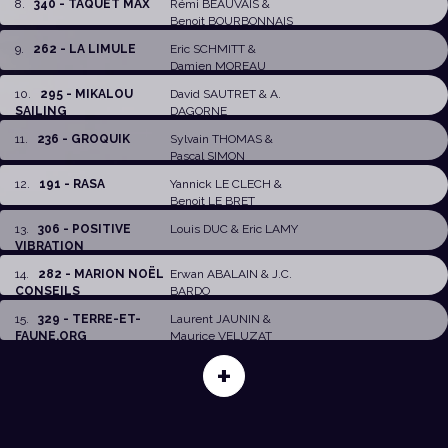
8
.
340 - TAQUET MAX
Rémi BEAUVAIS
&
Benoit BOURBONNAIS
9
.
262 - LA LIMULE
Eric SCHMITT
&
Damien MOREAU
10
.
295 - MIKALOU
David SAUTRET
&
A.
SAILING
DAGORNE
11
.
236 - GROQUIK
Sylvain THOMAS
&
Pascal SIMON
12
.
191 - RASA
Yannick LE CLECH
&
Benoit LE BRET
13
.
306 - POSITIVE
Louis DUC
&
Eric LAMY
VIBRATION
14
.
282 - MARION NOËL
Erwan ABALAIN
&
J.C.
CONSEILS
BARDO
15
.
329 - TERRE-ET-
Laurent JAUNIN &
FAUNE.ORG
Maurice VELUZAT
+