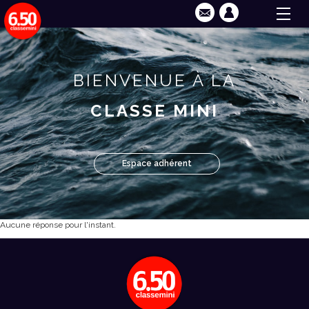
BIENVENUE À LA
CLASSE MINI
Espace adhérent
Aucune réponse pour l'instant.