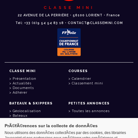
CLASSE MINI
22 AVENUE DE LA PERRIÈRE • 56100 LORIENT • France
Tél: +33 (0)9 54 54 83 18 • CONTACT@CLASSEMINI.COM
CLASSE MINI
COURSES
Présentation
Calendrier
Actualités
Classement mini
Documents
Adhérer
BATEAUX & SKIPPERS
PETITES ANNONCES
Géolocalisation
Toutes les annonces
Bateaux
Skippers
PrÃ©fÃ©rences sur la collecte de donnÃ©es
LIENS UTILES
Nous utilisons des donnÃ©es collectÃ©es par des cookies, des librairies