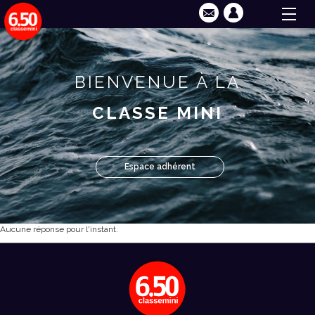
BIENVENUE À LA
CLASSE MINI
Espace adhérent
Aucune réponse pour l'instant.