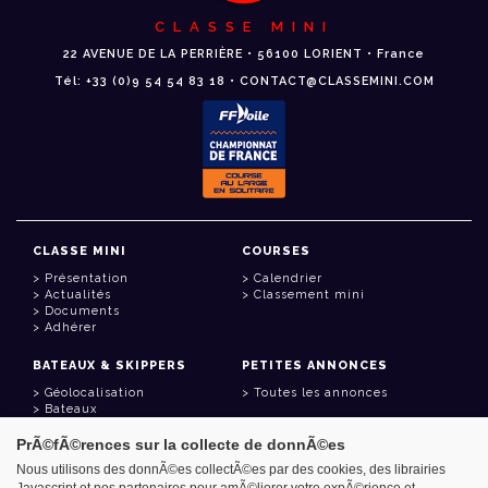
CLASSE MINI
22 AVENUE DE LA PERRIÈRE • 56100 LORIENT • France
Tél: +33 (0)9 54 54 83 18 • CONTACT@CLASSEMINI.COM
CLASSE MINI
COURSES
Présentation
Calendrier
Actualités
Classement mini
Documents
Adhérer
BATEAUX & SKIPPERS
PETITES ANNONCES
Géolocalisation
Toutes les annonces
Bateaux
Skippers
PrÃ©fÃ©rences sur la collecte de donnÃ©es
LIENS UTILES
Nous utilisons des donnÃ©es collectÃ©es par des cookies, des librairies