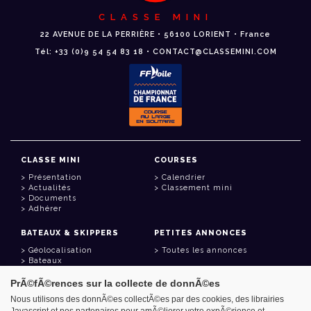
CLASSE MINI
22 AVENUE DE LA PERRIÈRE • 56100 LORIENT • France
Tél: +33 (0)9 54 54 83 18 • CONTACT@CLASSEMINI.COM
CLASSE MINI
COURSES
Présentation
Calendrier
Actualités
Classement mini
Documents
Adhérer
BATEAUX & SKIPPERS
PETITES ANNONCES
Géolocalisation
Toutes les annonces
Bateaux
Skippers
PrÃ©fÃ©rences sur la collecte de donnÃ©es
LIENS UTILES
Nous utilisons des donnÃ©es collectÃ©es par des cookies, des librairies