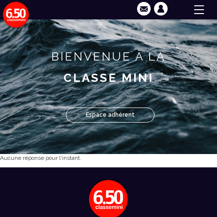
BIENVENUE À LA
CLASSE MINI
Espace adhérent
Aucune réponse pour l'instant.