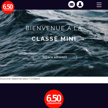
BIENVENUE À LA
CLASSE MINI
Espace adhérent
Aucune réponse pour l'instant.