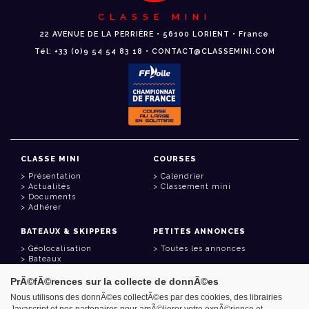
CLASSE MINI
22 AVENUE DE LA PERRIÈRE • 56100 LORIENT • France
Tél: +33 (0)9 54 54 83 18 • CONTACT@CLASSEMINI.COM
CLASSE MINI
COURSES
Présentation
Calendrier
Actualités
Classement mini
Documents
Adhérer
BATEAUX & SKIPPERS
PETITES ANNONCES
Géolocalisation
Toutes les annonces
Bateaux
Skippers
PrÃ©fÃ©rences sur la collecte de donnÃ©es
LIENS UTILES
Nous utilisons des donnÃ©es collectÃ©es par des cookies, des librairies