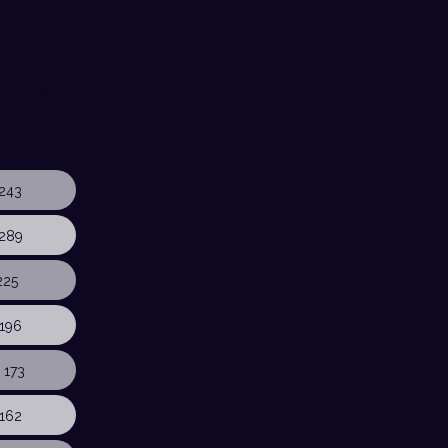
243
289
225
196
 173
162