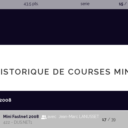
43,5 pts.
serie
15
/ 
ISTORIQUE DE COURSES MI
2008
Mini Fastnet 2008
avec Jean-Marc LANUSSET
17
/ 39
422 - DIJS.NET1