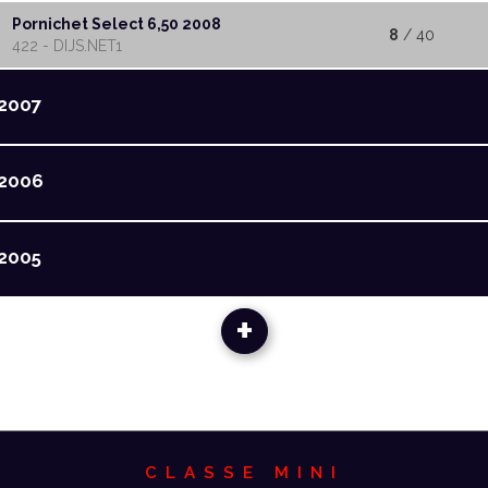
Pornichet Select 6,50 2008
8
/ 40
422 - DIJS.NET1
2007
2006
2005
+
CLASSE MINI