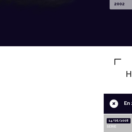
2002
H
+
En 
14/06/2008
SERIE