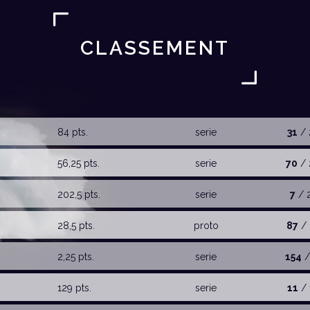
CLASSEMENT
84 pts.
serie
31
/ 
56,25 pts.
serie
70
/ 
202,5 pts.
serie
7
/ 
28,5 pts.
proto
87
/ 
2,25 pts.
serie
154
/
129 pts.
serie
11
/ 