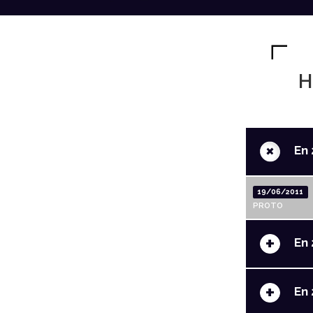
H
+
En 
19/06/2011
PROTO
+
En 
+
En 