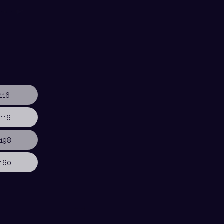
116
116
198
160