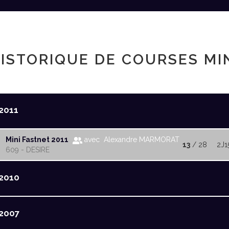
ISTORIQUE DE COURSES MI
2011
Mini Fastnet 2011
avec Alexandre MARMORAT
13
/ 28
2J1
609 - DESIRE
2010
2007