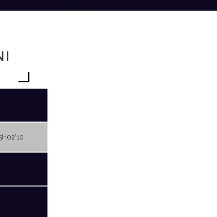
NI
5H02'10