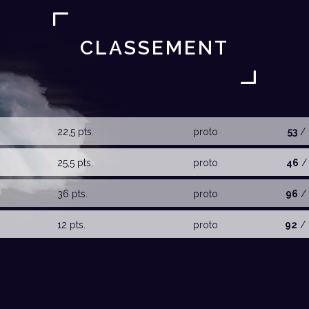
CLASSEMENT
22,5 pts.
proto
53
/ 
25,5 pts.
proto
46
/ 
36 pts.
proto
96
/ 
12 pts.
proto
92
/ 