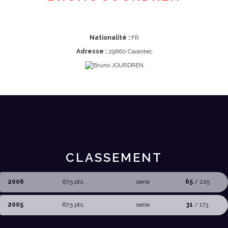
Nationalité :
FR
Adresse :
29660 Carantec
CLASSEMENT
2006
67,5 pts.
serie
65
/ 225
2005
67,5 pts.
serie
31
/ 173