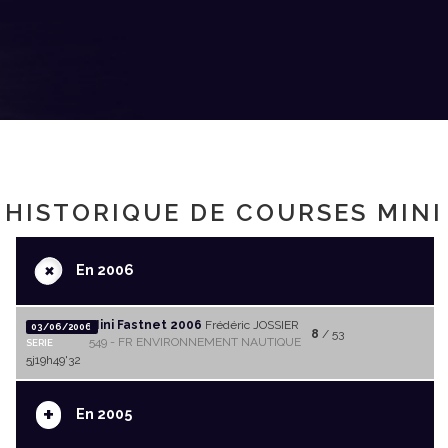
HISTORIQUE DE COURSES MINI
+
En 2006
Mini Fastnet 2006
Frédéric JOSSIER
03/06/2006
8
/ 53
549 - FR ENVIRONNEMENT NAUTIQUE
SERIE
5j19h49'32
+
En 2005