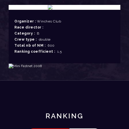
Organizer :
Winches Club
Race director :
Category :
B
Crew type :
double
Total nb of NM :
600
Ranking coefficient :
1,5
RANKING