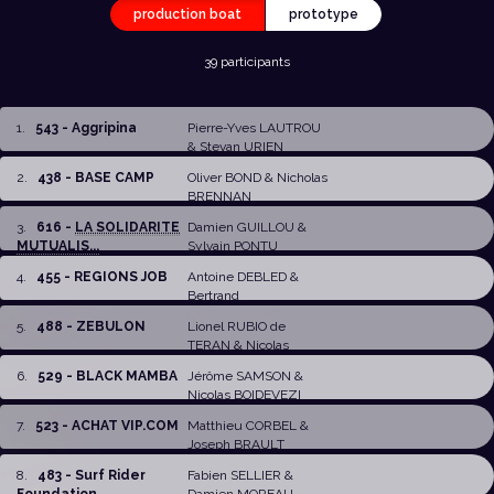
production boat
prototype
39 participants
1
.
543 - Aggripina
Pierre-Yves LAUTROU
&
Stevan URIEN
2
.
438 - BASE CAMP
Oliver BOND
&
Nicholas
BRENNAN
3
.
616 -
LA SOLIDARITE
Damien GUILLOU
&
MUTUALIS...
Sylvain PONTU
4
.
455 - REGIONS JOB
Antoine DEBLED
&
Bertrand
CASTELNERAC
5
.
488 - ZEBULON
Lionel RUBIO de
TERAN
&
Nicolas
BUNOUST
6
.
529 - BLACK MAMBA
Jérôme SAMSON
&
Nicolas BOIDEVEZI
7
.
523 - ACHAT VIP.COM
Matthieu CORBEL
&
Joseph BRAULT
8
.
483 - Surf Rider
Fabien SELLIER
&
Foundation
Damien MOREAU