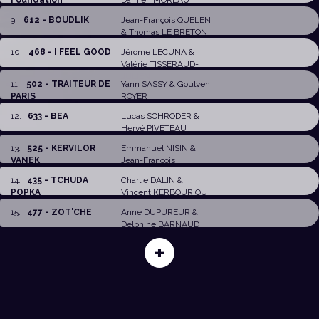
9
.
612 - BOUDLIK
Jean-François QUELEN
&
Thomas LE BRETON
10
.
468 - I FEEL GOOD
Jérome LECUNA
&
Valérie TISSERAUD-
JULIEN
11
.
502 - TRAITEUR DE
Yann SASSY
&
Goulven
PARIS
ROYER
12
.
633 - BEA
Lucas SCHRODER
&
Hervé PIVETEAU
13
.
525 - KERVILOR
Emmanuel NISIN
&
VANEK
Jean-Francois
CLAIRON
14
.
435 - TCHUDA
Charlie DALIN
&
POPKA
Vincent KERBOURIOU
15
.
477 - ZOT'CHE
Anne DUPUREUR
&
Delphine BARNAUD
+