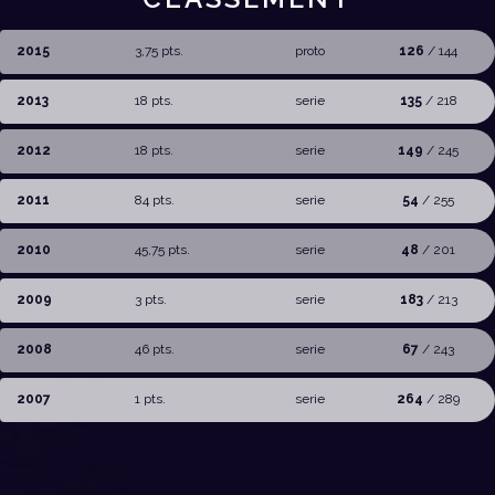
2015
3,75 pts.
proto
126
/ 144
2013
18 pts.
serie
135
/ 218
2012
18 pts.
serie
149
/ 245
2011
84 pts.
serie
54
/ 255
2010
45,75 pts.
serie
48
/ 201
2009
3 pts.
serie
183
/ 213
2008
46 pts.
serie
67
/ 243
2007
1 pts.
serie
264
/ 289