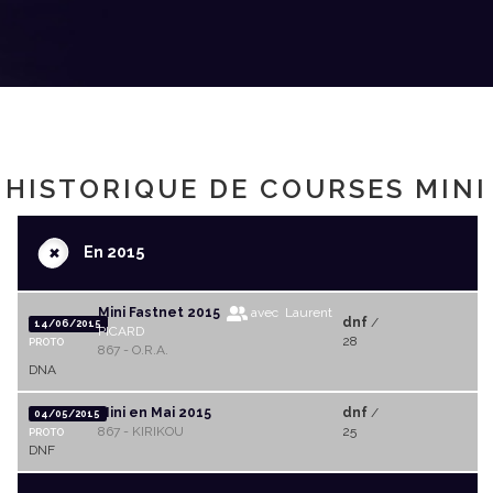
HISTORIQUE DE COURSES MINI
+
En 2015
Mini Fastnet 2015
avec Laurent
dnf
/
14/06/2015
PICARD
28
PROTO
867 - O.R.A.
DNA
Mini en Mai 2015
dnf
/
04/05/2015
867 - KIRIKOU
25
PROTO
DNF