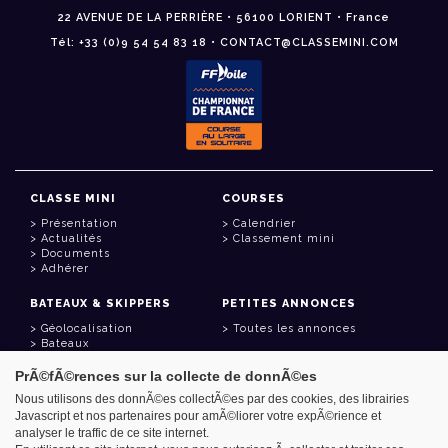
22 AVENUE DE LA PERRIÈRE • 56100 LORIENT • France
Tél: +33 (0)9 54 54 83 18 • CONTACT@CLASSEMINI.COM
CLASSE MINI
COURSES
Présentation
Calendrier
Actualités
Classement mini
Documents
Adhérer
BATEAUX & SKIPPERS
PETITES ANNONCES
Géolocalisation
Toutes les annonces
Bateaux
Skippers
PrÃ©fÃ©rences sur la collecte de donnÃ©es
LIENS UTILES
Nous utilisons des donnÃ©es collectÃ©es par des cookies, des librairies
Javascript et nos partenaires pour amÃ©liorer votre expÃ©rience et
Espace adhérent
analyser le traffic de ce site internet.
Contact