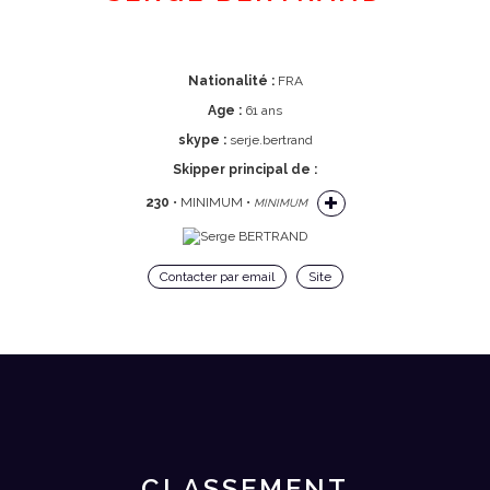
Nationalité :
FRA
Age :
61 ans
skype :
serje.bertrand
Skipper principal de :
230
• MINIMUM •
MINIMUM
Contacter par email
Site
CLASSEMENT