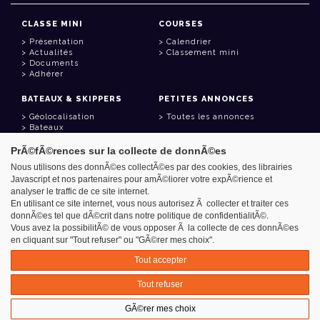
CLASSE MINI
COURSES
Présentation
Calendrier
Actualités
Classement mini
Documents
Adhérer
BATEAUX & SKIPPERS
PETITES ANNONCES
Géolocalisation
Toutes les annonces
Bateaux
Skippers
PrÃ©fÃ©rences sur la collecte de donnÃ©es
LIENS UTILES
Nous utilisons des donnÃ©es collectÃ©es par des cookies, des librairies
Javascript et nos partenaires pour amÃ©liorer votre expÃ©rience et
Espace adhérent
analyser le traffic de ce site internet.
Contact
Carnet d'adresses
En utilisant ce site internet, vous nous autorisez Ã collecter et traiter ces
Goodies
donnÃ©es tel que dÃ©crit dans notre politique de confidentialitÃ©.
Vous avez la possibilitÃ© de vous opposer Ã la collecte de ces donnÃ©es
en cliquant sur "Tout refuser" ou "GÃ©rer mes choix".
Tout accepter
Azimut - Créateur de solutions numériques
Tout refuser
Mentions légales
GÃ©rer mes choix