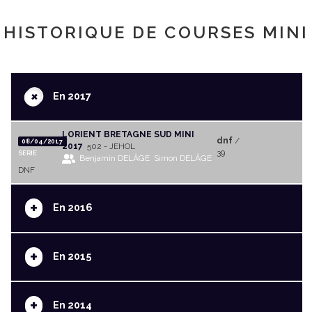
HISTORIQUE DE COURSES MINI
+
En 2017
LORIENT BRETAGNE SUD MINI
dnf
/
08/04/2017
2017
502 - JEHOL
39
SERIE
Benjamin DELÂGE
Simon DELÂGE
DNF
+
En 2016
+
En 2015
+
En 2014