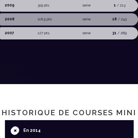
2009
319 pts.
serie
1
/ 213
2008
116,5 pts.
serie
18
/ 243
2007
127 pts.
serie
31
/ 289
HISTORIQUE DE COURSES MINI
+
En 2014