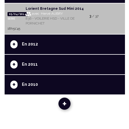
Lorient Bretagne Sud Mini 2014
avec Hervé AUBRY
05/04/2014
3
/ 37
836 - VOILERIE HSD - VILLE DE
SERIE
PORNICHET
18h51'45
+
En 2012
+
En 2011
+
En 2010
+