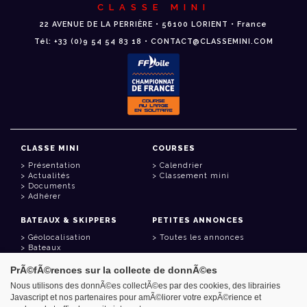
CLASSE MINI
22 AVENUE DE LA PERRIÈRE • 56100 LORIENT • France
Tél: +33 (0)9 54 54 83 18 • CONTACT@CLASSEMINI.COM
CLASSE MINI
COURSES
Présentation
Calendrier
Actualités
Classement mini
Documents
Adhérer
BATEAUX & SKIPPERS
PETITES ANNONCES
Géolocalisation
Toutes les annonces
Bateaux
Skippers
PrÃ©fÃ©rences sur la collecte de donnÃ©es
LIENS UTILES
Nous utilisons des donnÃ©es collectÃ©es par des cookies, des librairies
Javascript et nos partenaires pour amÃ©liorer votre expÃ©rience et
Espace adhérent