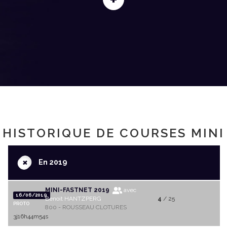
HISTORIQUE DE COURSES MINI
+
En 2019
MINI-FASTNET 2019
avec
16/06/2019
Benoit HANTZPERG
4
/ 25
PROTO
800 - ROUSSEAU CLOTURES
3j16h44m54s