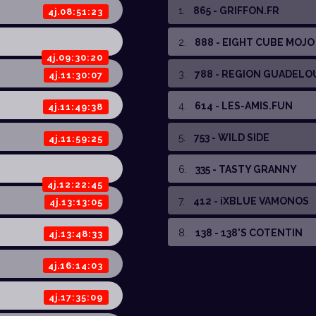
1
.
865 - GRIFFON.FR
4j.08:51:23
2
.
888 - EIGHT CUBE MOJO
4j.09:30:20
3
.
788 - REGION GUADELO
4j.11:30:07
4
.
614 - LES-AMIS.FUN
4j.11:49:38
5
.
753 - WILD SIDE
4j.11:59:25
6
.
335 - TASTY GRANNY
4j.12:22:45
7
.
412 - iXBLUE VAMONOS
4j.13:13:05
8
.
138 - 138'S COTENTIN
4j.13:48:33
4j.16:14:03
4j.17:35:09