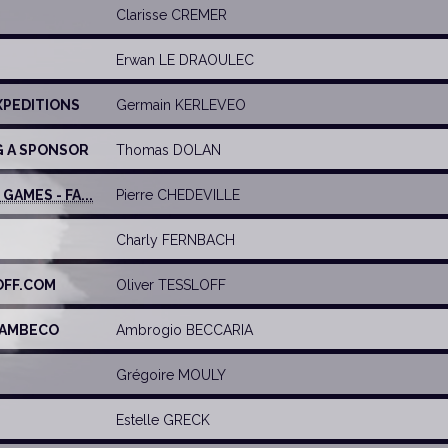
Clarisse CREMER
Erwan LE DRAOULEC
XPEDITIONS
Germain KERLEVEO
NG A SPONSOR
Thomas DOLAN
AMES - FA...
Pierre CHEDEVILLE
Charly FERNBACH
OFF.COM
Oliver TESSLOFF
E AMBECO
Ambrogio BECCARIA
Grégoire MOULY
Estelle GRECK