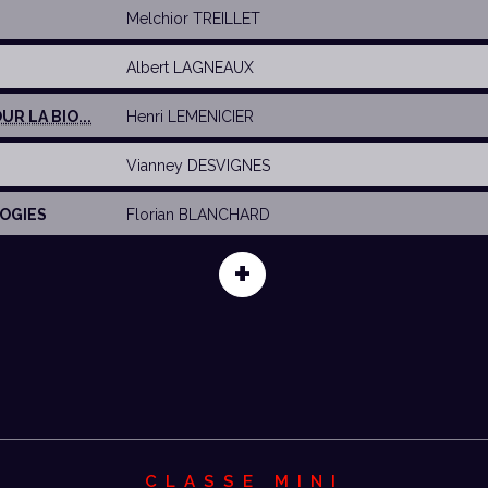
Melchior TREILLET
Albert LAGNEAUX
UR LA BIO...
Henri LEMENICIER
Vianney DESVIGNES
LOGIES
Florian BLANCHARD
+
CLASSE MINI