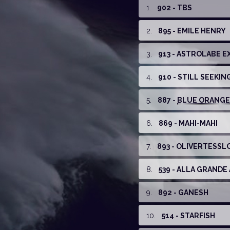
1
.
902 - TBS
2
.
895 - EMILE HENRY
3
.
913 - ASTROLABE E
4
.
910 - STILL SEEKI
5
.
887 -
BLUE ORANGE G
6
.
869 - MAHI-MAHI
7
.
893 - OLIVERTESSL
8
.
539 - ALLA GRAND
9
.
892 - GANESH
10
.
514 - STARFISH