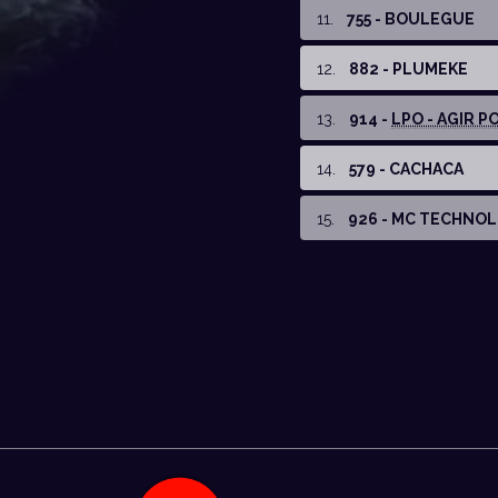
11
.
755 - BOULEGUE
12
.
882 - PLUMEKE
13
.
914 -
LPO - AGIR PO
14
.
579 - CACHACA
15
.
926 - MC TECHNO