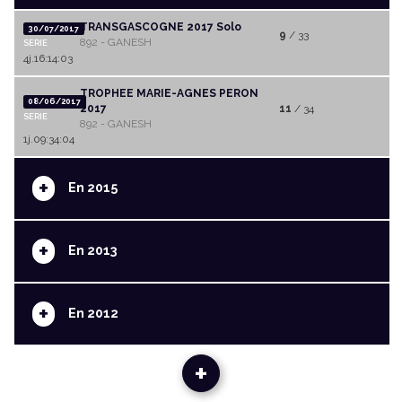
TRANSGASCOGNE 2017 Solo
30/07/2017
9
/ 33
892 - GANESH
SERIE
4j.16:14:03
TROPHEE MARIE-AGNES PERON
08/06/2017
2017
11
/ 34
SERIE
892 - GANESH
1j.09:34:04
+
En 2015
+
En 2013
+
En 2012
+