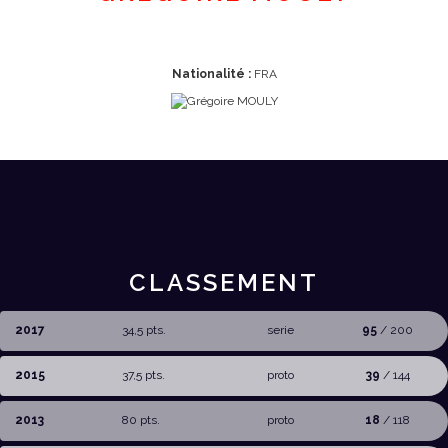
Nationalité :
FRA
CLASSEMENT
2017
34,5 pts.
serie
95
/ 200
2015
37,5 pts.
proto
39
/ 144
2013
80 pts.
proto
18
/ 118