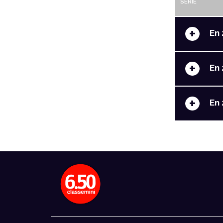
SERIE
+
En 
+
En 
+
En 