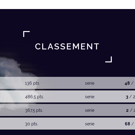
CLASSEMENT
136 pts.
serie
48
/ 
486,5 pts.
serie
3
/ 
367,5 pts.
serie
2
/ 
30 pts.
serie
68
/ 