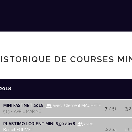
ISTORIQUE DE COURSES MI
2018
MINI FASTNET 2018
avec Clément MACHETEL
7
/ 51
3j.
913 - APRIL MARINE
PLASTIMO LORIENT MINI 6,50 2018
avec
Benoit FORMET
2
/ 41
1J 