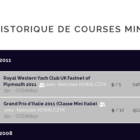
ISTORIQUE DE COURSES MI
2011
Royal Western Yach Club UK Fastnet of
Plymouth 2011
avec Radoslaw KOWALCZYK
5
/ 5
04h
790 - OCEAN650
Grand Prix d'Italie 2011 (Classe Mini Italie)
avec Radoslaw KOWALCZYK
9
/ 10
4j2
790 - OCEAN650
2008