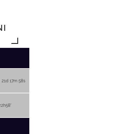
NI
 21d 17m 58s
22h58'