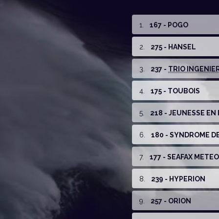
1
.
167 - POGO
2
.
275 - HANSEL
3
.
237 -
TRIO INGENIER
4
.
175 - TOUBOIS
5
.
218 - JEUNESSE EN 
6
.
180 - SYNDROME D
7
.
177 - SEAFAX MET
8
.
239 - HYPERION
9
.
257 - ORION