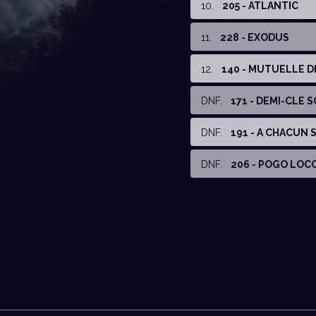
10
.
205 - ATLANTIC
11
.
228 - EXODUS
12
.
140 - MUTUELLE D
DNF
.
171 - DEMI-CLE
DNF
.
191 - A CHACUN 
DNF
.
206 - POGO LOC