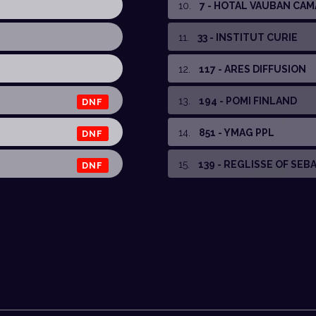
10
.
7 - HOTAL VAUBAN CA
11
.
33 - INSTITUT CURIE
12
.
117 - ARES DIFFUSION
13
.
194 - POMI FINLAND
DNF
14
.
851 - YMAG PPL
DNF
15
.
139 - REGLISSE OF SEB
DNF