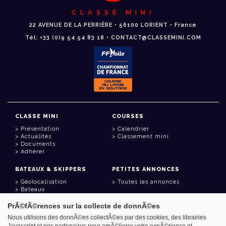
CLASSE MINI
22 AVENUE DE LA PERRIÈRE • 56100 LORIENT • France
Tél: +33 (0)9 54 54 83 18 • CONTACT@CLASSEMINI.COM
CLASSE MINI
COURSES
Présentation
Calendrier
Actualités
Classement mini
Documents
Adhérer
BATEAUX & SKIPPERS
PETITES ANNONCES
Géolocalisation
Toutes les annonces
Bateaux
Skippers
PrÃ©fÃ©rences sur la collecte de donnÃ©es
LIENS UTILES
Nous utilisons des donnÃ©es collectÃ©es par des cookies, des librairies