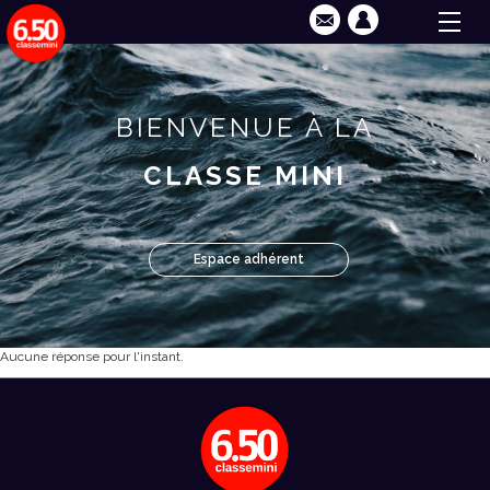
BIENVENUE À LA
CLASSE MINI
Espace adhérent
Aucune réponse pour l'instant.