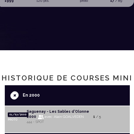
1999
120 pts.
proto
17
/ 89
HISTORIQUE DE COURSES MINI
+
En 2000
Saguenay - Les Sables d'Olonne
01/07/2000
2000
avec Alain GOALVEDEN
1
/ 5
PROTO
444 - SPOT