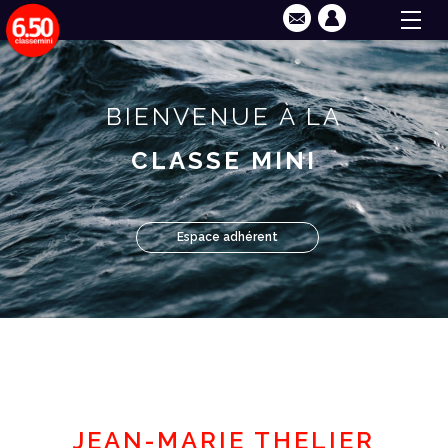
BIENVENUE À LA
CLASSE MINI
Espace adhérent
JEAN-MARIE THELIER