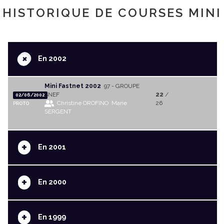
HISTORIQUE DE COURSES MINI
+
En 2002
Mini Fastnet 2002
97 - GROUPE
SNEF
22
/
02/06/2002
Christine OROFINO
Marie
26
PROTO
SERGENT
+
En 2001
+
En 2000
+
En 1999