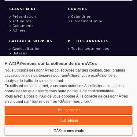
CLASSE MINI
COURSES
Présentation
Calendrier
Actualités
Classement mini
Documents
Adhérer
BATEAUX & SKIPPERS
PETITES ANNONCES
Géolocalisation
Toutes les annonces
Bateaux
Skippers
PrÃ©fÃ©rences sur la collecte de donnÃ©es
LIENS UTILES
Nous utilisons des donnÃ©es collectÃ©es par des cookies, des librairies
Javascript et nos partenaires pour amÃ©liorer votre expÃ©rience et
Espace adhérent
analyser le traffic de ce site internet.
Contact
Carnet d'adresses
En utilisant ce site internet, vous nous autorisez Ã collecter et traiter ces
Goodies
donnÃ©es tel que dÃ©crit dans notre politique de confidentialitÃ©.
Vous avez la possibilitÃ© de vous opposer Ã la collecte de ces donnÃ©es
en cliquant sur "Tout refuser" ou "GÃ©rer mes choix".
Tout accepter
Azimut - Créateur de solutions numériques
Tout refuser
Mentions légales
GÃ©rer mes choix