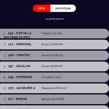
série
prototype
13 participants
1
.
250 - POP'IN LA
Frédéric DUVAL
MAITRISE DU FEU
2
.
171 - PRIM'AVEL
Bruno STEPHAN
3
.
168 - FIMATEX
Antoine DEBLED
4
.
237 - AQUILON
Olivier DESPORT
5
.
239 - HYPERION
Christian CALS
6
.
273 - GOUDURIX 2
Stéphane AYRAULT
7
.
177 - MANOE
Bernard BLAVIER