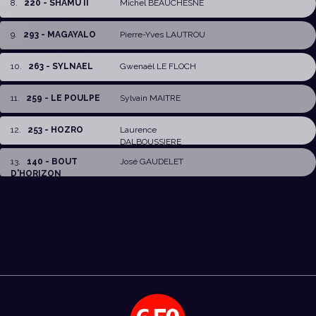
8
.
220 - SHAMU II
Michel BEAUCHESNE
9
.
293 - MAGAYALO
Pierre-Yves LAUTROU
10
.
263 - SYLNAEL
Gwenaël LE FLOCH
11
.
259 - LE POULPE
Sylvain MAITRE
12
.
253 - HOZRO
Laurence
DALBOUSSIERE
13
.
140 - BOUT
José GAUDELET
D'HORIZON