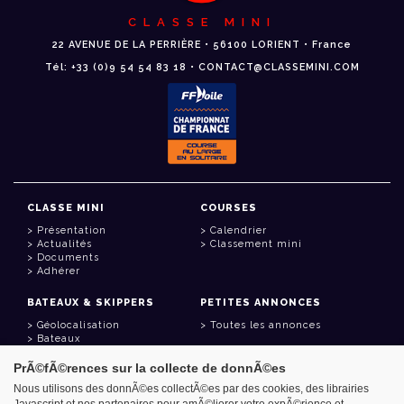
CLASSE MINI
22 AVENUE DE LA PERRIÈRE • 56100 LORIENT • France
Tél: +33 (0)9 54 54 83 18 • CONTACT@CLASSEMINI.COM
CLASSE MINI
COURSES
Présentation
Calendrier
Actualités
Classement mini
Documents
Adhérer
BATEAUX & SKIPPERS
PETITES ANNONCES
Géolocalisation
Toutes les annonces
Bateaux
Skippers
PrÃ©fÃ©rences sur la collecte de donnÃ©es
LIENS UTILES
Nous utilisons des donnÃ©es collectÃ©es par des cookies, des librairies