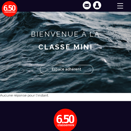
BIENVENUE À LA
CLASSE MINI
Espace adhérent
Aucune réponse pour l'instant.